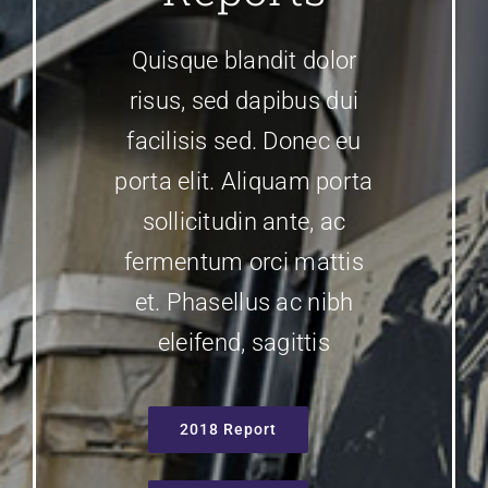
Quisque blandit dolor
risus, sed dapibus dui
facilisis sed. Donec eu
porta elit. Aliquam porta
sollicitudin ante, ac
fermentum orci mattis
et. Phasellus ac nibh
eleifend, sagittis
2018 Report